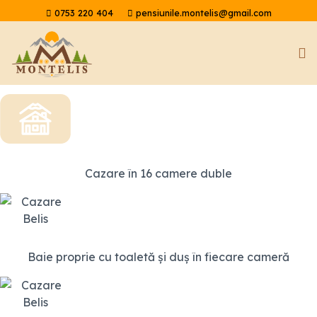
0753 220 404
pensiunile.montelis@gmail.com
Receptie: 9.00-18.00
Cazare în 16 camere duble
Baie proprie cu toaletă și duș în fiecare cameră