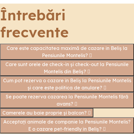
Întrebări
frecvente
Care este capacitatea maximă de cazare în Beliș la
Pensiunile Montelis?
Care sunt orele de check-in și check-out la Pensiunile
Montelis din Beliș?
Cum pot rezerva o cazare în Beliș la Pensiunile Montelis
și care este politica de anulare?
Se poate rezerva cazarea la Pensiunile Montelis fără
avans?
Camerele au baie proprie și balcon?
Acceptați animale de companie la Pensiunile Montelis?
E o cazare pet-friendly în Beliș?