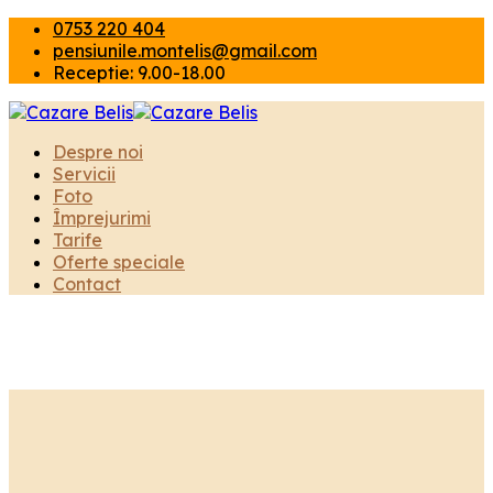
0753 220 404
pensiunile.montelis@gmail.com
Receptie: 9.00-18.00
Despre noi
Servicii
Foto
Împrejurimi
Tarife
Oferte speciale
Contact