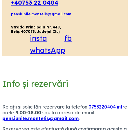
+40753 22 0404
pensiunile.montelis@gmail.com
Strada Principala Nr. 448,
Beliș 407075, Județul Cluj
insta
fb
whatsApp
Info și rezervări
Relații și solicitări rezervare la telefon
0753220404
într
e
orele
9.00-18.00
sau la adresa de email
pensiunile.montelis@gmail.com
.
Rezervarea este efectuată după confirmarea acesteia