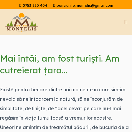
0753 220 404
pensiunile.montelis@gmail.com
Receptie: 9.00-18.00
Mai întâi, am fost turiști. Am
cutreierat țara...
Există pentru fiecare dintre noi momente în care simțim
nevoia să ne întoarcem la natură, să ne înconjurăm de
simplitate, de liniște, de “acel ceva” pe care nu-l mai
regăsim în viața tumultoasă a vremurilor noastre.
Uneori ne amintim de freamătul pădurii, de bucuria de a